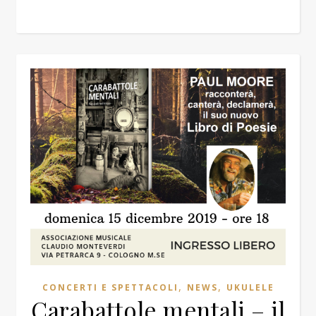
,
,
CONCERTI E SPETTACOLI
NEWS
UKULELE
Carabattole mentali – il