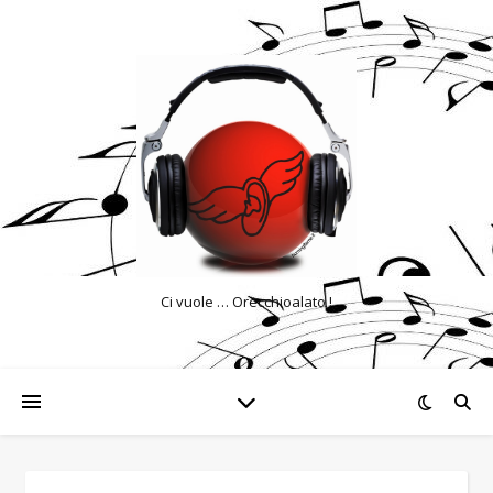
Ci vuole … Orecchioalato !